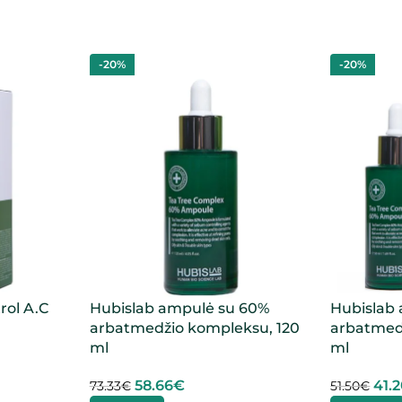
-20%
-20%
rol A.C
Hubislab ampulė su 60%
Hubislab
arbatmedžio kompleksu, 120
arbatmed
ml
ml
58.66
€
41.
73.33
€
51.50
€