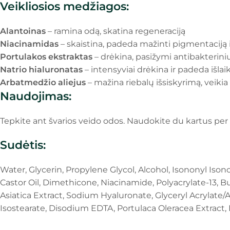
Veikliosios medžiagos:
Alantoinas
– ramina odą, skatina regeneraciją
Niacinamidas
– skaistina, padeda mažinti pigmentaciją 
Portulakos ekstraktas
– drėkina, pasižymi antibakterini
Natrio hialuronatas
– intensyviai drėkina ir padeda išla
Arbatmedžio aliejus
– mažina riebalų išsiskyrimą, veikia
Naudojimas:
Tepkite ant švarios veido odos. Naudokite du kartus per d
Sudėtis:
Water, Glycerin, Propylene Glycol, Alcohol, Isononyl I
Castor Oil, Dimethicone, Niacinamide, Polyacrylate-13, Bu
Asiatica Extract, Sodium Hyaluronate, Glyceryl Acrylate/Ac
Isostearate, Disodium EDTA, Portulaca Oleracea Extract,