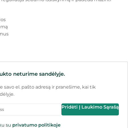
dos
rimą
imus
ukto neturime sandėlyje.
e savo el. pašto adresą ir pranešime, kai tik
dėlyje.
Pridėti Į Laukimo Sąrašą
nku su
privatumo politikoje