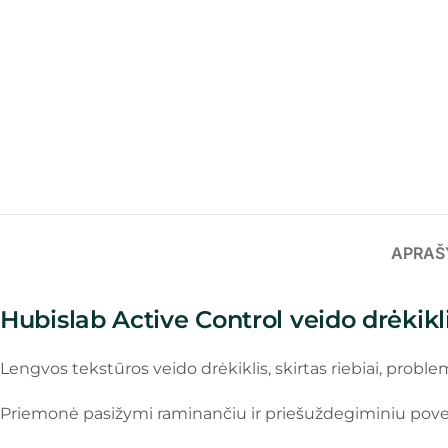
APRAŠ
Hubislab Active Control veido drėkikli
Lengvos tekstūros veido drėkiklis, skirtas riebiai, probl
Priemonė pasižymi raminančiu ir priešuždegiminiu poveiki