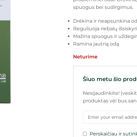
spuogus bei sudirgimus.
Drėkina ir neapsunkina o
Reguliuoja riebalų išsisky
Mažina spuogus ir uždeg
Ramina jautrią odą
Neturime
Šiuo metu šio prod
Nesijaudinkite! Įveskit
produktas vėl bus san
Perskaičiau ir suti