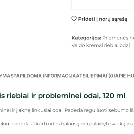
Pridėti į norų sąrašą
Kategorijos:
Priemonės n
Veido kremai riebiai odai
YMAS
PAPILDOMA INFORMACIJA
ATSILIEPIMAI (0)
APIE H
s riebiai ir probleminei odai, 120 ml
eminei ir į aknę linkusiai odai. Padeda reguliuoti sebumo 
u, padeda atkurti odos balansą bei palaikyti sveiką jos 