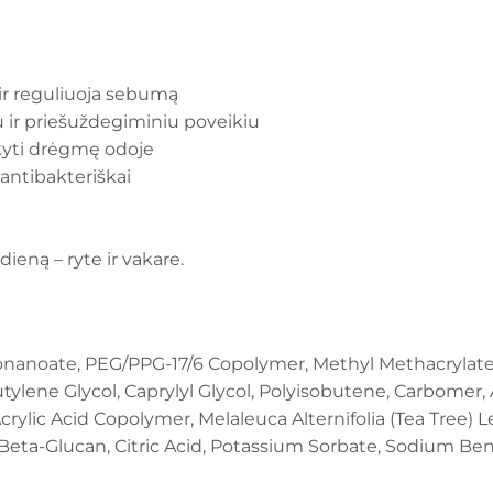
ir reguliuoja sebumą
u ir priešuždegiminiu poveikiu
ikyti drėgmę odoje
 antibakteriškai
ieną – ryte ir vakare.
sononanoate, PEG/PPG-17/6 Copolymer, Methyl Methacryla
tylene Glycol, Caprylyl Glycol, Polyisobutene, Carbomer, A
rylic Acid Copolymer, Melaleuca Alternifolia (Tea Tree) Le
 Beta-Glucan, Citric Acid, Potassium Sorbate, Sodium Be