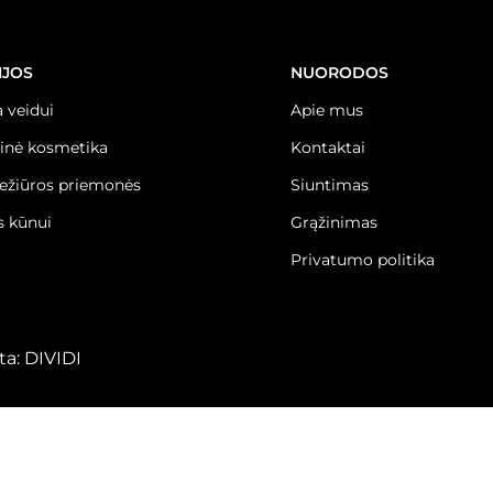
IJOS
NUORODOS
 veidui
Apie mus
inė kosmetika
Kontaktai
iežiūros priemonės
Siuntimas
 kūnui
Grąžinimas
Privatumo politika
ta:
DIVIDI