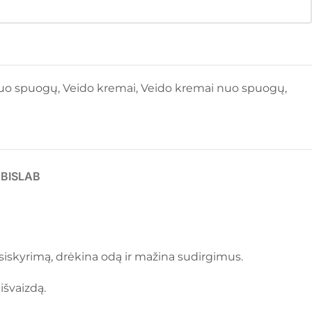
uo spuogų
,
Veido kremai
,
Veido kremai nuo spuogų
,
UBISLAB
išsiskyrimą, drėkina odą ir mažina sudirgimus.
išvaizdą.