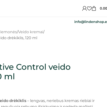
0.0
info@lindenshop.
priemonės
Veido kremai
ido drėkiklis, 120 ml
ive Control veido
0 ml
eido drėkiklis
– lengvas, neriebus kremas riebiai ir
, reguliuoja sebumo išsiskyrimą ir padeda mažinti