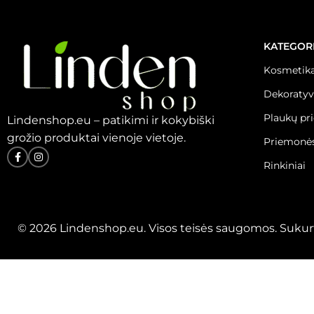
KATEGOR
Kosmetika
Dekoratyv
Plaukų pr
Lindenshop.eu – patikimi ir kokybiški
grožio produktai vienoje vietoje.
Priemonės
Rinkiniai
© 2026 Lindenshop.eu. Visos teisės saugomos. Sukur