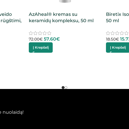
veido
AzAheal® kremas su
Biretix I
rūgštimi,
keramidų kompleksu, 50 ml
50 ml
57.60
€
15.7
72.00
€
18.50
€
Į Krepšelį
Į Krepšelį
 nuolaidą!