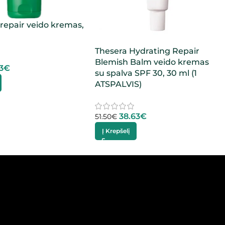
sorepair veido kremas,
Thesera Hydrating Repair
Blemish Balm veido kremas
3
€
su spalva SPF 30, 30 ml (1
ATSPALVIS)
38.63
€
51.50
€
Į Krepšelį