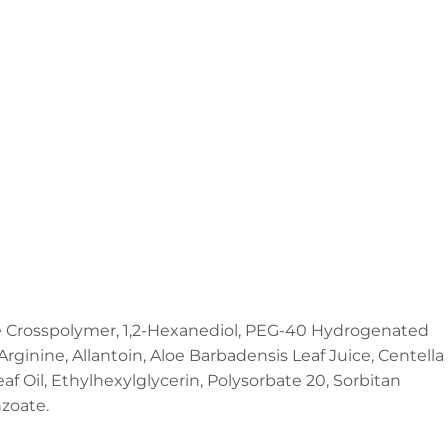
te Crosspolymer, 1,2-Hexanediol, PEG-40 Hydrogenated
rginine, Allantoin, Aloe Barbadensis Leaf Juice, Centella
af Oil, Ethylhexylglycerin, Polysorbate 20, Sorbitan
nzoate.