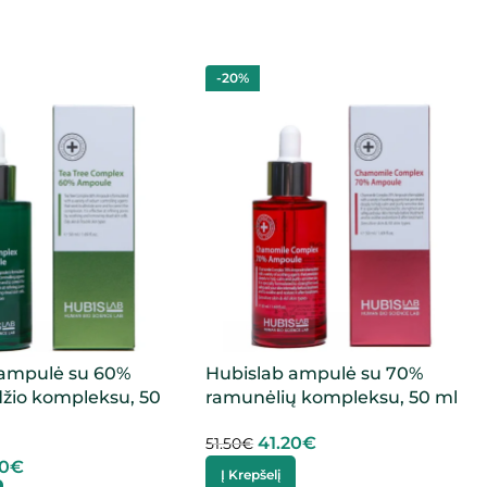
-20%
 ampulė su 60%
Hubislab ampulė su 70%
žio kompleksu, 50
ramunėlių kompleksu, 50 ml
41.20
€
51.50
€
20
€
Į Krepšelį