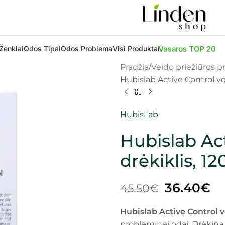
Vasaros TOP 20
Ženklai
Odos Tipai
Odos Problema
Visi Produktai
Pradžia
Veido priežiūros 
Hubislab Active Control ve
HubisLab
Hubislab Act
drėkiklis, 12
36.40
€
45.50
€
Hubislab Active Control v
probleminei odai. Drėkina