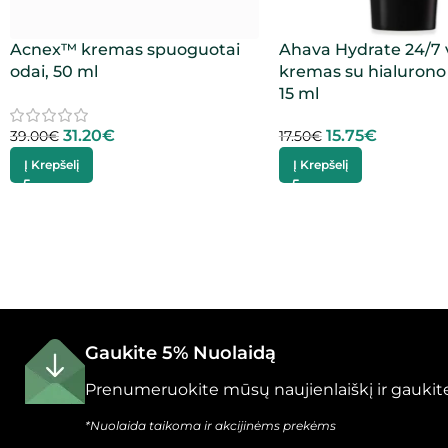
Acnex™ kremas spuoguotai
Ahava Hydrate 24/7 
odai, 50 ml
kremas su hialurono 
15 ml
31.20
€
15.75
€
39.00
€
17.50
€
Į Krepšelį
Į Krepšelį
Gaukite 5% Nuolaidą
Prenumeruokite mūsų naujienlaiškį ir gaukite
*Nuolaida taikoma ir akcijinėms prekėms