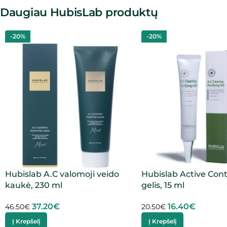
Daugiau HubisLab produktų
-20%
-20%
Hubislab A.C valomoji veido
Hubislab Active Cont
kaukė, 230 ml
gelis, 15 ml
37.20
€
16.40
€
46.50
€
20.50
€
Į Krepšelį
Į Krepšelį