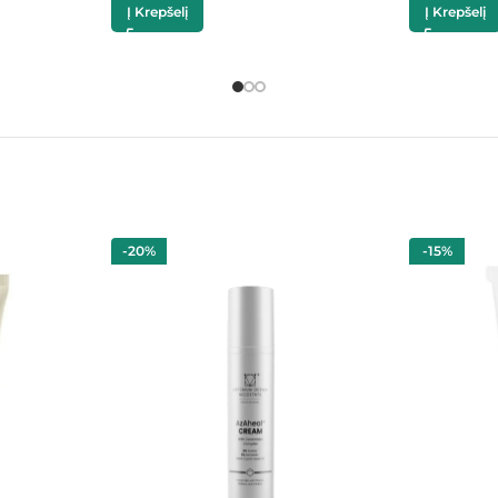
Į Krepšelį
Į Krepšelį
-20%
-15%