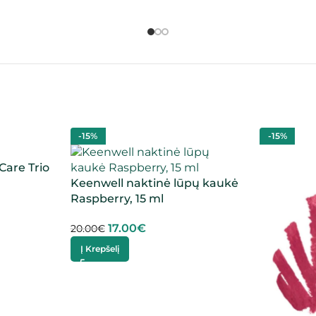
-15%
-15%
Care Trio
Keenwell naktinė lūpų kaukė
Raspberry, 15 ml
17.00
€
20.00
€
Į Krepšelį