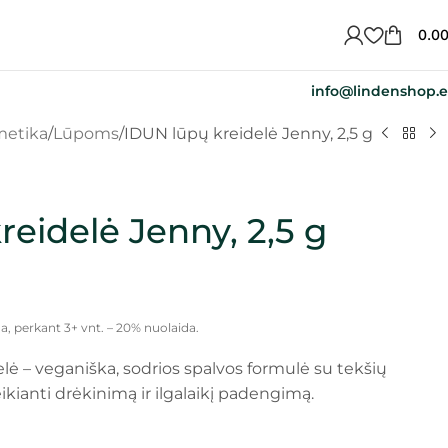
0.0
info@lindenshop.
metika
Lūpoms
IDUN lūpų kreidelė Jenny, 2,5 g
eidelė Jenny, 2,5 g
a, perkant 3+ vnt. – 20% nuolaida.
lė – veganiška, sodrios spalvos formulė su tekšių
eikianti drėkinimą ir ilgalaikį padengimą.