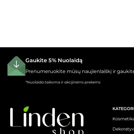
Gaukite 5% Nuolaidą
Prenumeruokite mūsų naujienlaiškį ir gaukite
*Nuolaida taikoma ir akcijinėms prekėms
KATEGOR
Kosmetika
Dekoratyv