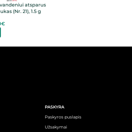
vandeniui atsparus
ukas (Nr. 21), 1.5 g
0
€
PASKYRA
Paskyros puslapis
Užsakymai