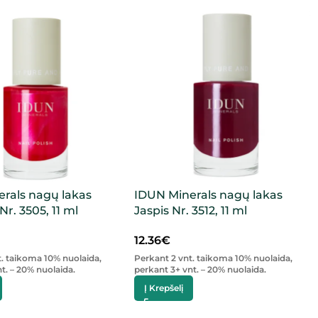
rals nagų lakas
IDUN Minerals nagų lakas
r. 3505, 11 ml
Jaspis Nr. 3512, 11 ml
12.36
€
t. taikoma 10% nuolaida,
Perkant 2 vnt. taikoma 10% nuolaida,
t. – 20% nuolaida.
perkant 3+ vnt. – 20% nuolaida.
Į Krepšelį