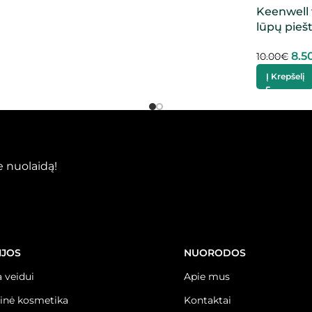
Keenwell 
lūpų piešt
8.5
10.00
€
Į Krepšelį
 nuolaidą!
IJOS
NUORODOS
 veidui
Apie mus
inė kosmetika
Kontaktai