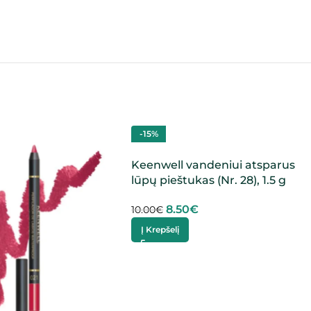
-15%
Keenwell vandeniui atsparus
lūpų pieštukas (Nr. 28), 1.5 g
8.50
€
10.00
€
Į Krepšelį