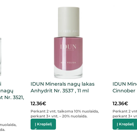
i
IDUN Minerals nagų lakas
IDUN Mine
s nagų
Anhydrit Nr. 3537 , 11 ml
Cinnober N
t Nr. 3521,
12.36
€
12.36
€
Perkant 2 vnt. taikoma 10% nuolaida,
Perkant 2 vn
perkant 3+ vnt. – 20% nuolaida.
perkant 3+ vn
Į Krepšelį
Į Krepšelį
nuolaida,
da.