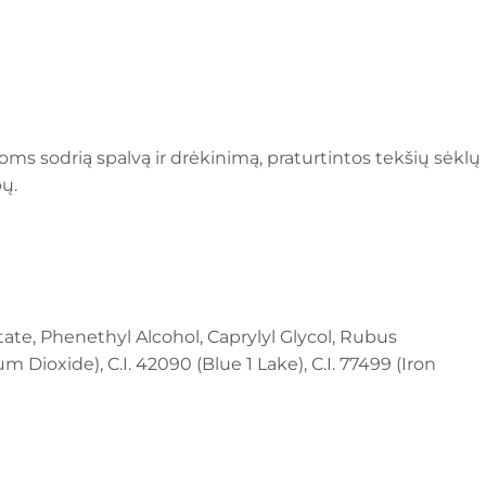
poms sodrią spalvą ir drėkinimą, praturtintos tekšių sėklų
pų.
etate, Phenethyl Alcohol, Caprylyl Glycol, Rubus
 Dioxide), C.I. 42090 (Blue 1 Lake), C.I. 77499 (Iron