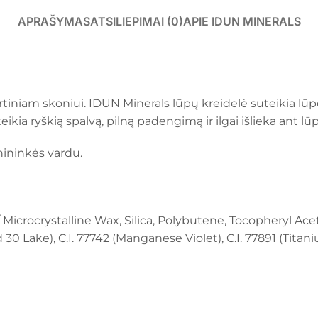
APRAŠYMAS
ATSILIEPIMAI (0)
APIE IDUN MINERALS
skirtiniam skoniui. IDUN Minerals lūpų kreidelė suteikia lū
kia ryškią spalvą, pilną padengimą ir ilgai išlieka ant lū
nininkės vardu.
 / Microcrystalline Wax, Silica, Polybutene, Tocopheryl Ac
 Lake), C.I. 77742 (Manganese Violet), C.I. 77891 (Titanium