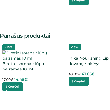
Į Krepšelį
Panašūs produktai
-15%
-15%
Inika Nourishing Lip 
Biretix Isorepair lūpų
dovanų rinkinys
balzamas 10 ml
41.65
€
49.00
€
14.45
€
17.00
€
Į Krepšelį
Į Krepšelį