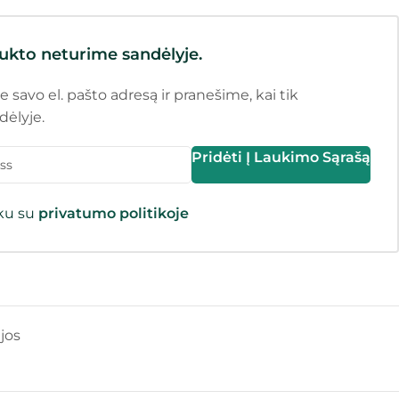
ukto neturime sandėlyje.
e savo el. pašto adresą ir pranešime, kai tik
dėlyje.
Pridėti Į Laukimo Sąrašą
nku su
privatumo politikoje
jos