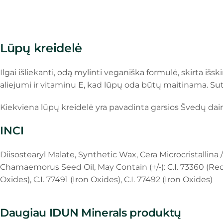
Lūpų kreidelė
Ilgai išliekanti, odą mylinti veganiška formulė, skirta iš
aliejumi ir vitaminu E, kad lūpų oda būtų maitinama. Sutei
Kiekviena lūpų kreidelė yra pavadinta garsios Švedų dai
INCI
Diisostearyl Malate, Synthetic Wax, Cera Microcristallina
Chamaemorus Seed Oil, May Contain (+/-): C.I. 73360 (Red 30
Oxides), C.I. 77491 (Iron Oxides), C.I. 77492 (Iron Oxides)
Daugiau IDUN Minerals produktų