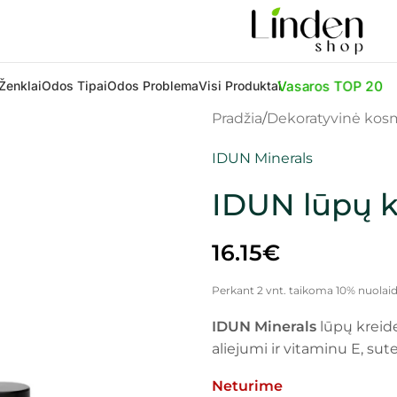
Vasaros TOP 20
Ženklai
Odos Tipai
Odos Problema
Visi Produktai
Pradžia
Dekoratyvinė kos
IDUN Minerals
IDUN lūpų kr
16.15
€
Perkant 2 vnt. taikoma 10% nuolaid
IDUN Minerals
lūpų kreide
aliejumi ir vitaminu E, sut
Neturime