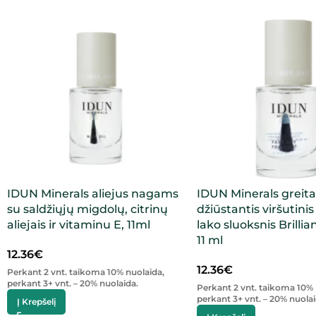
IDUN Minerals aliejus nagams
IDUN Minerals greita
su saldžiųjų migdolų, citrinų
džiūstantis viršutini
aliejais ir vitaminu E, 11ml
lako sluoksnis Brillian
11 ml
12.36
€
12.36
€
Perkant 2 vnt. taikoma 10% nuolaida,
perkant 3+ vnt. – 20% nuolaida.
Perkant 2 vnt. taikoma 10% 
perkant 3+ vnt. – 20% nuolai
Į Krepšelį