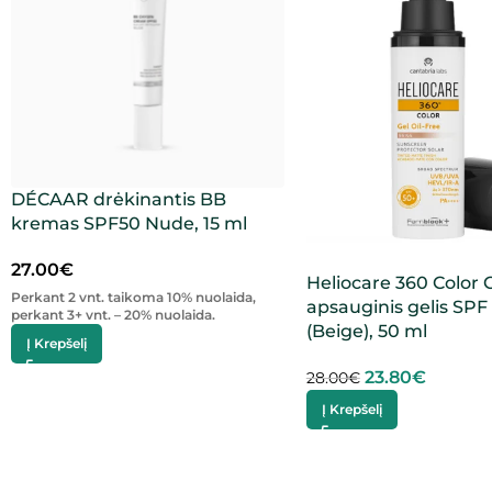
DÉCAAR drėkinantis BB
kremas SPF50 Nude, 15 ml
27.00
€
Heliocare 360 Color O
Perkant 2 vnt. taikoma 10% nuolaida,
apsauginis gelis SPF
perkant 3+ vnt. – 20% nuolaida.
(Beige), 50 ml
Į Krepšelį
23.80
€
28.00
€
Į Krepšelį