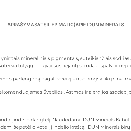
APRAŠYMAS
ATSILIEPIMAI (0)
APIE IDUN MINERALS
ynintais mineraliniais pigmentais, suteikiančiais sodrias 
uteikia tolygų, lengvai susiliejantį su oda atspalvį ir nep
rindo padengimą pagal poreikį – nuo lengvai iki pilnai m
rekomenduojamas Švedijos „Astmos ir alergijos asociacijo
.
indo į indelio dangtelį. Naudodami IDUN Minerals Kabuki 
dami šepetėlio kotelį į indelio kraštą. IDUN Minerals bi