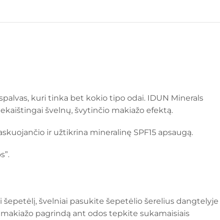
spalvas, kuri tinka bet kokio tipo odai. IDUN Minerals
riekaištingai švelnų, švytinčio makiažo efektą.
askuojančio ir užtikrina mineralinę SPF15 apsaugą.
s”.
šepetėlį, švelniai pasukite šepetėlio šerelius dangtelyje
rų makiažo pagrindą ant odos tepkite sukamaisiais