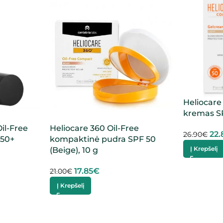
Heliocare 
kremas SP
il-Free
Heliocare 360 Oil-Free
22.
26.90
€
 50+
kompaktinė pudra SPF 50
Į Krepšelį
(Beige), 10 g
17.85
€
21.00
€
Į Krepšelį