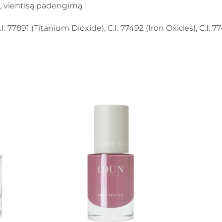
, vientisą padengimą.
I. 77891 (Titanium Dioxide), C.I. 77492 (Iron Oxides), C.I. 7