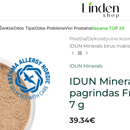
Vasaros TOP 20
Ženklai
Odos Tipai
Odos Problema
Visi Produktai
Pradžia
Dekoratyvinė kos
IDUN Minerals birus makiaž
IDUN Minerals
IDUN Minera
pagrindas Fr
7 g
39.34
€