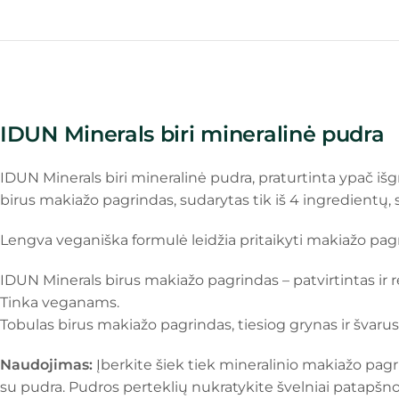
IDUN Minerals biri mineralinė pudra
IDUN Minerals biri mineralinė pudra, praturtinta ypač išgr
birus makiažo pagrindas, sudarytas tik iš 4 ingredientų, s
Lengva veganiška formulė leidžia pritaikyti makiažo pag
IDUN Minerals birus makiažo pagrindas – patvirtintas ir 
Tinka veganams.
Tobulas birus makiažo pagrindas, tiesiog grynas ir švarus
Naudojimas:
Įberkite šiek tiek mineralinio makiažo pagr
su pudra. Pudros perteklių nukratykite švelniai patapšno