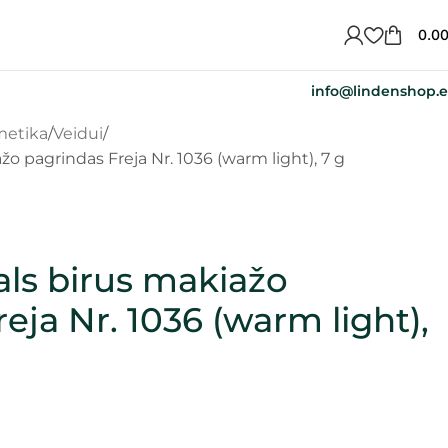
0.0
info@lindenshop.
metika
Veidui
o pagrindas Freja Nr. 1036 (warm light), 7 g
ls birus makiažo
eja Nr. 1036 (warm light),