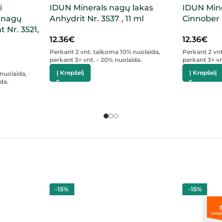
i
IDUN Minerals nagų lakas
IDUN Mine
s nagų
Anhydrit Nr. 3537 , 11 ml
Cinnober N
t Nr. 3521,
12.36
€
12.36
€
Perkant 2 vnt. taikoma 10% nuolaida,
Perkant 2 vn
perkant 3+ vnt. – 20% nuolaida.
perkant 3+ vn
Į Krepšelį
Į Krepšelį
nuolaida,
da.
-15%
-15%