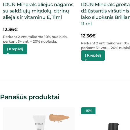
IDUN Minerals aliejus nagams
IDUN Minerals greita
su saldžiųjų migdolų, citrinų
džiūstantis viršutini
aliejais ir vitaminu E, 11ml
lako sluoksnis Brillian
11 ml
12.36
€
12.36
€
Perkant 2 vnt. taikoma 10% nuolaida,
perkant 3+ vnt. – 20% nuolaida.
Perkant 2 vnt. taikoma 10% 
perkant 3+ vnt. – 20% nuolai
Į Krepšelį
Į Krepšelį
Panašūs produktai
-15%