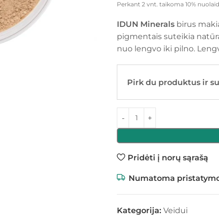
Perkant 2 vnt. taikoma 10% nuolaid
IDUN Minerals
birus makia
pigmentais suteikia natūra
nuo lengvo iki pilno. Leng
Pirk du produktus ir s
Pridėti į norų sąrašą
Numatoma pristatymo
Kategorija:
Veidui