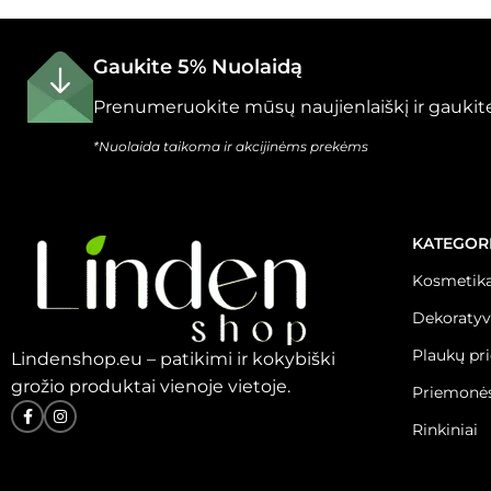
Gaukite 5% Nuolaidą
Prenumeruokite mūsų naujienlaiškį ir gaukite
*Nuolaida taikoma ir akcijinėms prekėms
KATEGOR
Kosmetika
Dekoratyv
Plaukų pr
Lindenshop.eu – patikimi ir kokybiški
grožio produktai vienoje vietoje.
Priemonės
Rinkiniai