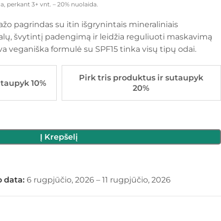
a, perkant 3+ vnt. – 20% nuolaida.
žo pagrindas su itin išgrynintais mineraliniais
lų, švytintį padengimą ir leidžia reguliuoti maskavimą
va veganiška formulė su SPF15 tinka visų tipų odai.
Pirk tris produktus ir sutaupyk
utaupyk 10%
20%
Į Krepšelį
 data:
6 rugpjūčio, 2026 – 11 rugpjūčio, 2026