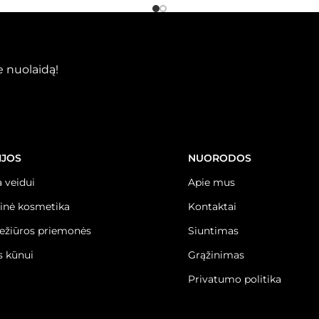
 nuolaidą!
IJOS
NUORODOS
 veidui
Apie mus
inė kosmetika
Kontaktai
iežiūros priemonės
Siuntimas
 kūnui
Grąžinimas
Privatumo politika