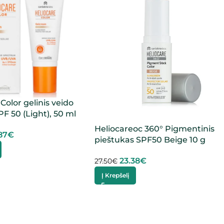
Color gelinis veido
F 50 (Light), 50 ml
Heliocareoc 360° Pigmentinis
87
€
pieštukas SPF50 Beige 10 g
23.38
€
27.50
€
Į Krepšelį