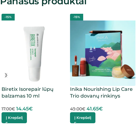
Panašūs produktai
-15%
-15%
Biretix Isorepair lūpų
Inika Nourishing Lip Care
balzamas 10 ml
Trio dovanų rinkinys
14.45
€
41.65
€
17.00
€
49.00
€
Į Krepšelį
Į Krepšelį