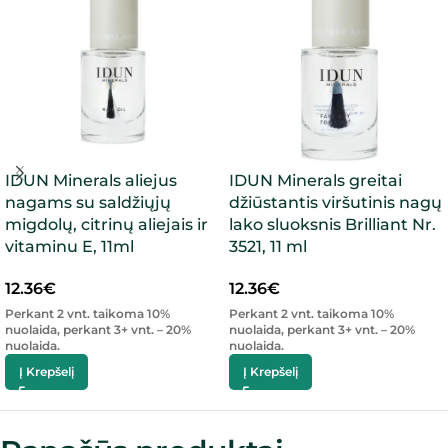
IDUN Minerals aliejus
IDUN Minerals greitai
nagams su saldžiųjų
džiūstantis viršutinis nagų
migdolų, citrinų aliejais ir
lako sluoksnis Brilliant Nr.
vitaminu E, 11ml
3521, 11 ml
12.36
€
12.36
€
Perkant 2 vnt. taikoma 10%
Perkant 2 vnt. taikoma 10%
nuolaida, perkant 3+ vnt. – 20%
nuolaida, perkant 3+ vnt. – 20%
nuolaida.
nuolaida.
Į Krepšelį
Į Krepšelį