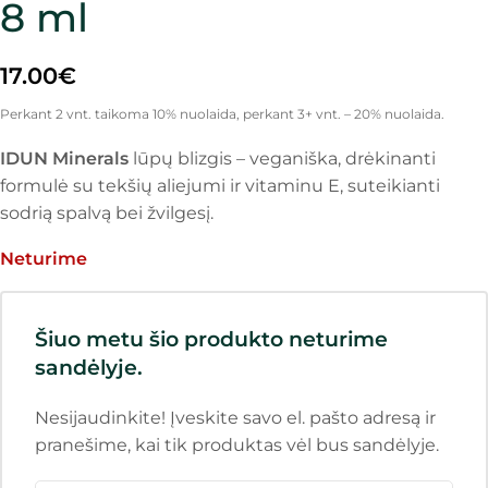
8 ml
17.00
€
Perkant 2 vnt. taikoma 10% nuolaida, perkant 3+ vnt. – 20% nuolaida.
IDUN Minerals
lūpų blizgis – veganiška, drėkinanti
formulė su tekšių aliejumi ir vitaminu E, suteikianti
sodrią spalvą bei žvilgesį.
Neturime
Šiuo metu šio produkto neturime
sandėlyje.
Nesijaudinkite! Įveskite savo el. pašto adresą ir
pranešime, kai tik produktas vėl bus sandėlyje.