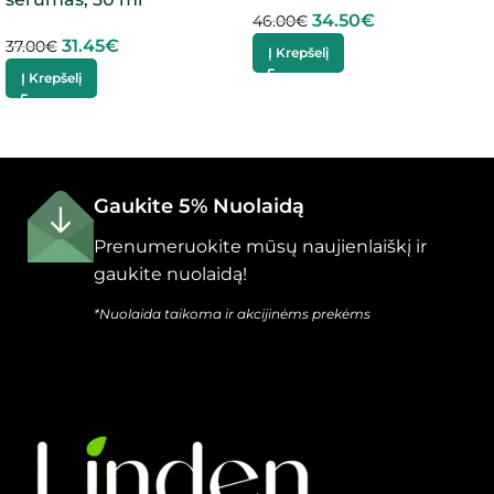
34.50
€
46.00
€
31.45
€
37.00
€
Į Krepšelį
Į Krepšelį
Gaukite 5% Nuolaidą
Prenumeruokite mūsų naujienlaiškį ir
gaukite nuolaidą!
*Nuolaida taikoma ir akcijinėms prekėms