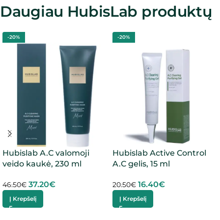
Daugiau HubisLab produktų
-20%
-20%
Hubislab A.C valomoji
Hubislab Active Control
veido kaukė, 230 ml
A.C gelis, 15 ml
37.20
€
16.40
€
46.50
€
20.50
€
Į Krepšelį
Į Krepšelį