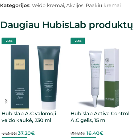
Kategorijos:
Veido kremai
,
Akcijos
,
Paakių kremai
Daugiau HubisLab produktų
-20%
-20%
Hubislab A.C valomoji
Hubislab Active Control
veido kaukė, 230 ml
A.C gelis, 15 ml
37.20
€
16.40
€
46.50
€
20.50
€