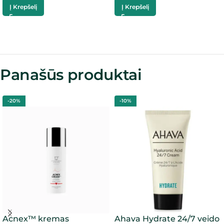
Į Krepšelį
Į Krepšelį
Panašūs produktai
-20%
-10%
Acnex™ kremas
Ahava Hydrate 24/7 veido