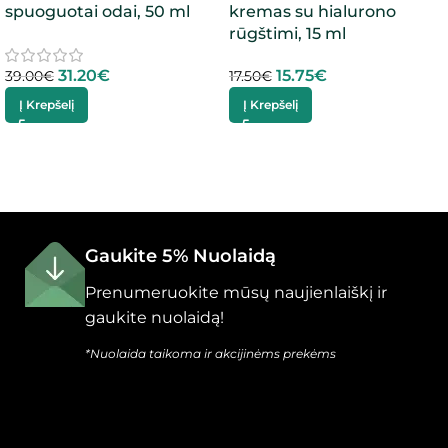
spuoguotai odai, 50 ml
kremas su hialurono
rūgštimi, 15 ml
31.20
€
15.75
€
39.00
€
17.50
€
Į Krepšelį
Į Krepšelį
Gaukite 5% Nuolaidą
Prenumeruokite mūsų naujienlaiškį ir
gaukite nuolaidą!
*Nuolaida taikoma ir akcijinėms prekėms